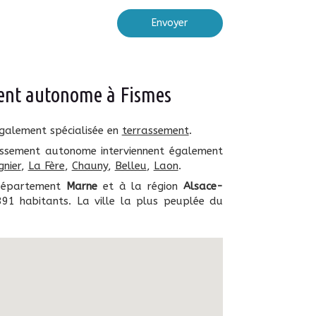
Envoyer
nt autonome à Fismes
galement spécialisée en
terrassement
.
ssement autonome interviennent également
gnier
,
La Fère
,
Chauny
,
Belleu
,
Laon
.
 département
Marne
et à la région
Alsace-
391 habitants. La ville la plus peuplée du