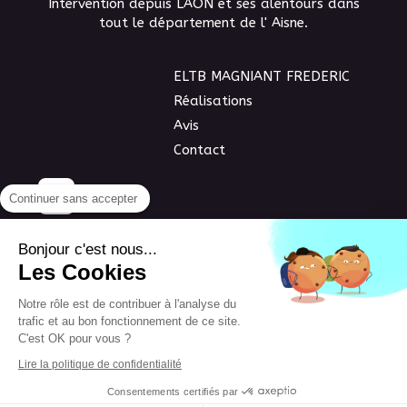
Intervention depuis LAON et ses alentours dans
tout le département de l' Aisne.
ELTB MAGNIANT FREDERIC
Réalisations
Avis
Contact
Continuer sans accepter
©2016 ELTB MAGNIANT FREDERIC - Terrassement
Bonjour c'est nous...
Assainissement - LAON
Les Cookies
Plan du site
Notre rôle est de contribuer à l'analyse du
trafic et au bon fonctionnement de ce site.
Mentions légales
C'est OK pour vous ?
Lire la politique de confidentialité
Création et référencement du site par Simplébo
Consentements certifiés par